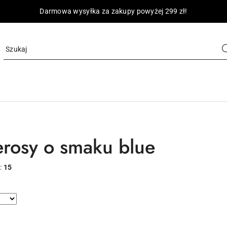
Darmowa wysyłka za zakupy powyżej 299 zł!
erosy o smaku blue
:
15