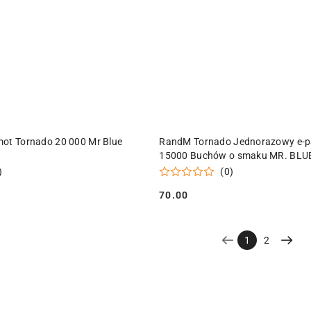
ODUKT NIEDOSTĘPNY
PRODUKT NIEDOSTĘPN
mot Tornado 20 000 Mr Blue
RandM Tornado Jednorazowy e-p
15000 Buchów o smaku MR. BLUE
)
(0)
70.00
Cena:
1
2