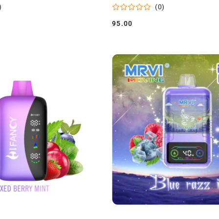
)
(0)
95.00
Cena: