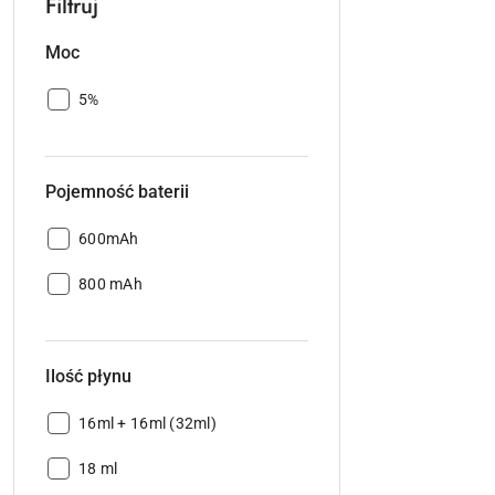
Filtruj
Moc
Moc:
5%
Pojemność baterii
Pojemność
600mAh
baterii:
Pojemność
800 mAh
baterii:
Ilość płynu
Ilość
16ml + 16ml (32ml)
płynu:
Ilość
18 ml
płynu: