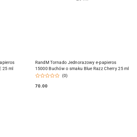
Y
PRODUKT NIEDOSTĘPNY
apieros
RandM Tornado Jednorazowy e-papieros
 25 ml
15000 Buchów o smaku Blue Razz Cherry 25 ml
(0)
70.00
Cena: