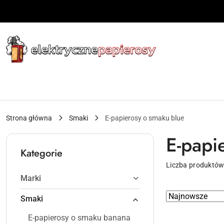
Przejdź do treści głównej
Przejdź do wyszukiwarki
Przejdź do moje konto
Przejdź do menu głównego
Przejdź do stopki
Strona główna
Smaki
E-papierosy o smaku blue
E-papi
Kategorie
Liczba produktów
Marki
Zastosowano
Sortuj
Smaki
według
sortowanie:
E-papierosy o smaku banana
Najnowsze.