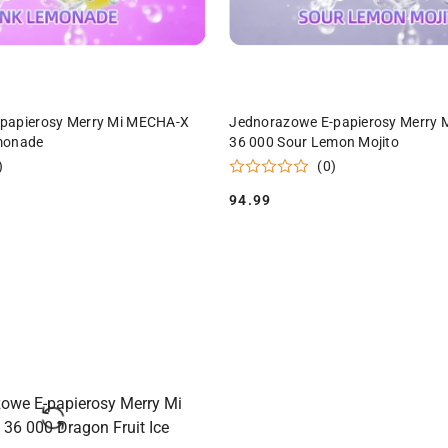
DO KOSZYKA
DO KOSZYKA
papierosy Merry Mi MECHA-X
Jednorazowe E-papierosy Merry
monade
36 000 Sour Lemon Mojito
)
(0)
94.99
Cena: