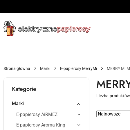
Przejdź do treści głównej
Przejdź do wyszukiwarki
Przejdź do moje konto
Przejdź do menu głównego
Przejdź do stopki
Strona główna
Marki
E-papierosy MerryMi
MERRY MI M
MERRY
Kategorie
Liczba produktów
Marki
Zastosowano
Sortuj
E-papierosy AiRMEZ
według
sortowanie:
E-papierosy Aroma King
Najnowsze.