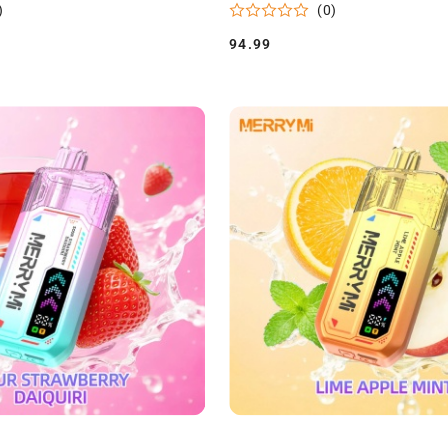
)
(0)
94.99
Cena: