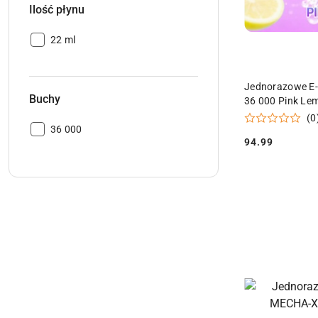
Ilość płynu
Ilość
22 ml
płynu:
Jednorazowe E-
Buchy
36 000 Pink Le
(0
Buchy:
36 000
94.99
Cena: