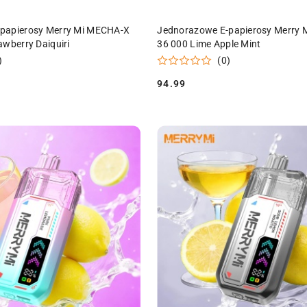
DO KOSZYKA
DO KOSZYKA
papierosy Merry Mi MECHA-X
Jednorazowe E-papierosy Merry
awberry Daiquiri
36 000 Lime Apple Mint
)
(0)
94.99
Cena: