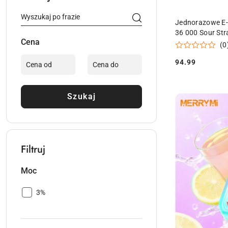
Jednorazowe E-
36 000 Sour Str
Cena
(0
94.99
Cena:
Szukaj
Filtruj
Moc
Moc:
3%