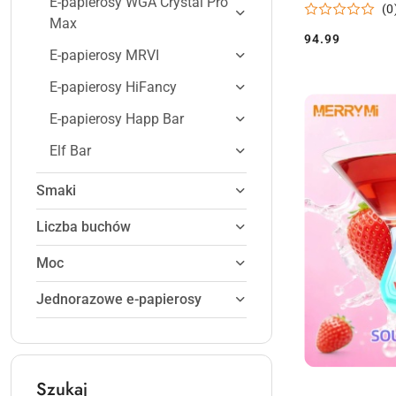
E-papierosy WGA Crystal Pro
(0
Max
94.99
Cena:
E-papierosy MRVI
E-papierosy HiFancy
E-papierosy Happ Bar
Elf Bar
Smaki
Liczba buchów
Moc
Jednorazowe e-papierosy
Szukaj