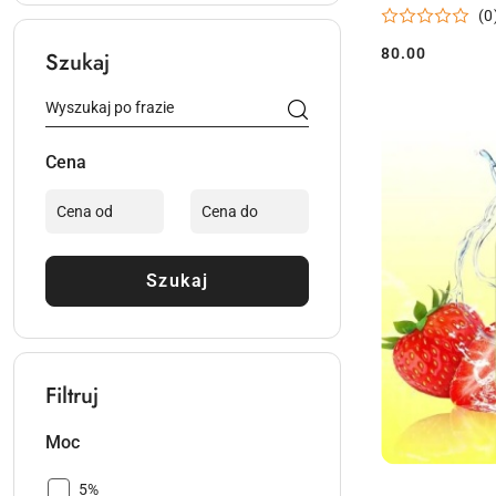
(0
80.00
Szukaj
Cena:
Cena
Szukaj
Filtruj
Moc
Moc:
5%