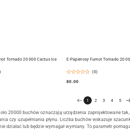
DO KOSZYKA
DO KOSZYKA
mot Tornado 20 000 Cactus Ice
E-Papierosy Fumot Tornado 20 00
)
(0)
80.00
Cena:
1
2
3
4
5
koło 20000 buchów oznaczają urządzenia zaprojektowane tak,
ania czy uzupełniania płynu. Liczba buchów wskazuje szacun
nie działać lub będzie wymagał wymiany. To parametr pomagaj