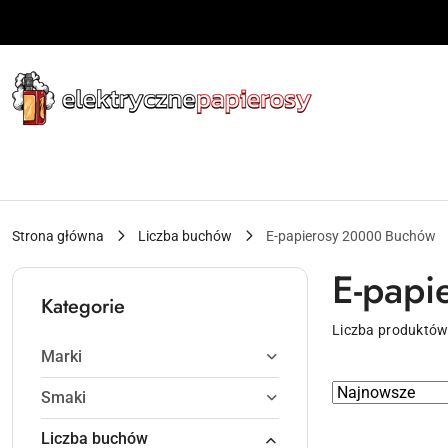
Przejdź do treści głównej
Przejdź do wyszukiwarki
Przejdź do moje konto
Przejdź do menu głównego
Przejdź do stopki
Strona główna
Liczba buchów
E-papierosy 20000 Buchów
E-papi
Kategorie
Liczba produktów
Marki
Zastosowano
Sortuj
Smaki
według
sortowanie:
Liczba buchów
Najnowsze.