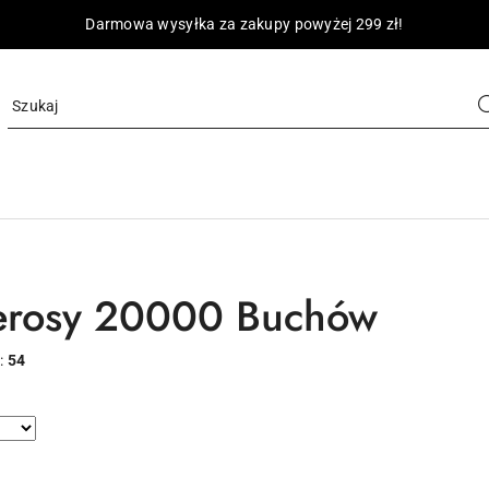
Darmowa wysyłka za zakupy powyżej 299 zł!
erosy 20000 Buchów
:
54