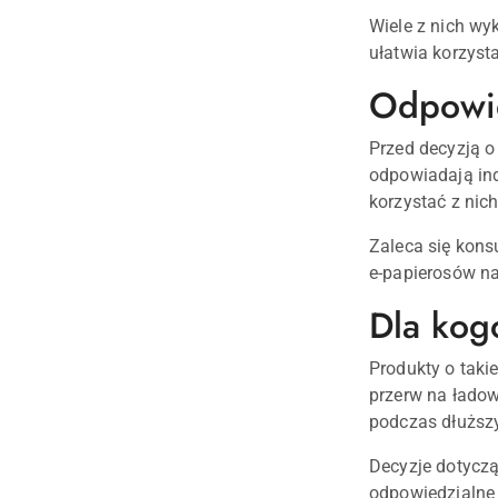
Wiele z nich wy
ułatwia korzyst
Odpowie
Przed decyzją o
odpowiadają ind
korzystać z nic
Zaleca się kons
e-papierosów na
Dla kog
Produkty o taki
przerw na ładow
podczas dłuższ
Decyzje dotycz
odpowiedzialne 