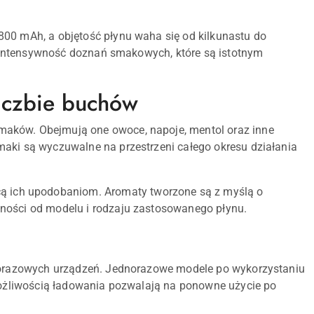
800 mAh, a objętość płynu waha się od kilkunastu do
az intensywność doznań smakowych, które są istotnym
liczbie buchów
maków. Obejmują one owoce, napoje, mentol oraz inne
maki są wyczuwalne na przestrzeni całego okresu działania
 ich upodobaniom. Aromaty tworzone są z myślą o
żności od modelu i rodzaju zastosowanego płynu.
ielorazowych urządzeń. Jednorazowe modele po wykorzystaniu
 możliwością ładowania pozwalają na ponowne użycie po