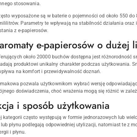
nnego stosowania.
zęsto wyposażone są w baterie o pojemności od około 550 do 
 mililitrów. Parametry te wpływają na stabilność działania or
tania z e-papierosów.
 aromaty e-papierosów o dużej 
ferujących około 20000 buchów dostępna jest różnorodność s
nadają produktowi unikalny charakter podczas użytkowania. S
wpływa na komfort i przewidywalność doznań.
makowa pozwala użytkownikom wybrać wersję odpowiadającą
ójnego doświadczenia, choć wrażenia mogą się różnić w zale
kcja i sposób użytkowania
ej kategorii często występują w formie jednorazowych lub w
 lub płynu podlegają odpowiedniej utylizacji, natomiast te z
rgii i płynu.