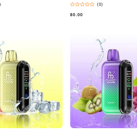
)
(0)
80.00
Cena: