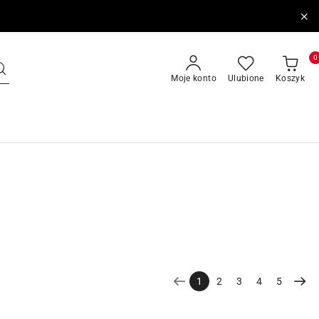
0
Moje konto
Ulubione
Koszyk
1
2
3
4
5