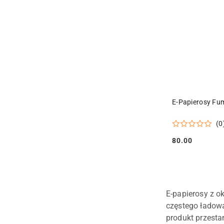
E-Papierosy Fu
(0
80.00
Cena:
E-papierosy z o
częstego ładow
produkt przesta