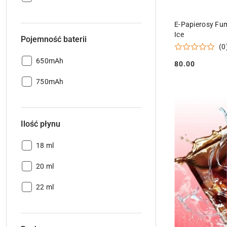
E-Papierosy Fu
Ice
Pojemność baterii
(0
Pojemność
650mAh
80.00
Cena:
baterii:
Pojemność
750mAh
baterii:
Ilość płynu
Ilość
18 ml
płynu:
Ilość
20 ml
płynu:
Ilość
22 ml
płynu: