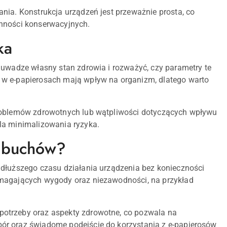
nia. Konstrukcja urządzeń jest przeważnie prosta, co
ynności konserwacyjnych.
ka
 uwadze własny stan zdrowia i rozważyć, czy parametry te
 w e-papierosach mają wpływ na organizm, dlatego warto
problemów zdrowotnych lub wątpliwości dotyczących wpływu
la minimalizowania ryzyka.
0 buchów?
 dłuższego czasu działania urządzenia bez konieczności
ymagających wygody oraz niezawodności, na przykład
potrzeby oraz aspekty zdrowotne, co pozwala na
ór oraz świadome podejście do korzystania z e-papierosów