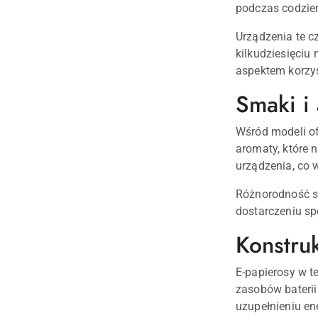
podczas codzie
Urządzenia te c
kilkudziesięciu
aspektem korzys
Smaki i
Wśród modeli o
aromaty, które 
urządzenia, co 
Różnorodność s
dostarczeniu sp
Konstru
E-papierosy w t
zasobów baterii
uzupełnieniu ene