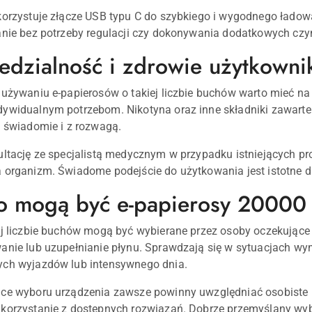
korzystuje złącze USB typu C do szybkiego i wygodnego ładowa
anie bez potrzeby regulacji czy dokonywania dodatkowych cz
dzialność i zdrowie użytkowni
 używaniu e-papierosów o takiej liczbie buchów warto mieć na
ywidualnym potrzebom. Nikotyna oraz inne składniki zawarte
h świadomie i z rozwagą.
ultację ze specjalistą medycznym w przypadku istniejących 
 organizm. Świadome podejście do użytkowania jest istotne d
o mogą być e-papierosy 2000
ej liczbie buchów mogą być wybierane przez osoby oczekujące
anie lub uzupełnianie płynu. Sprawdzają się w sytuacjach w
ych wyjazdów lub intensywnego dnia.
ące wyboru urządzenia zawsze powinny uwzględniać osobiste 
korzystanie z dostępnych rozwiązań. Dobrze przemyślany wyb