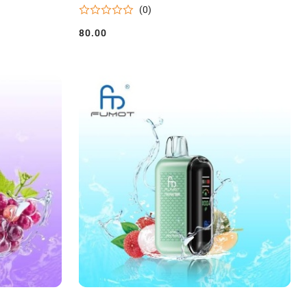
(0)
80.00
Cena: