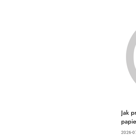
Jak p
Tytuł
artykuł
papie
Data
2026-0