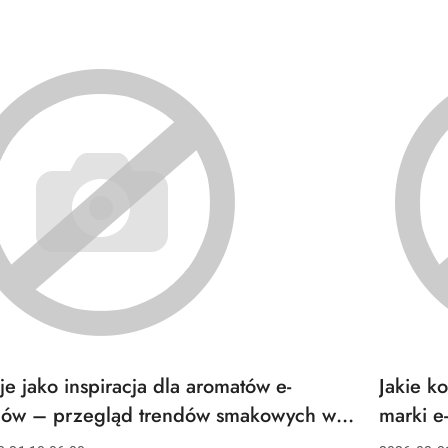
j...
e jako inspiracja dla aromatów e-
Jakie k
Tytuł
u:
artykułu:
idów – przegląd trendów smakowych w
marki e
ierosach MerryMi