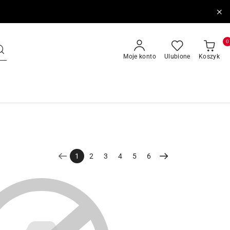
0
Moje konto
Ulubione
Koszyk
1
2
3
4
5
6