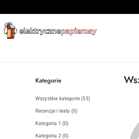
Przejdź do treści głównej
Przejdź do wyszukiwarki
Przejdź do moje konto
Przejdź do menu głównego
Przejdź do stopki
Wsz
Kategorie
Wszystkie kategorie
(53)
Recenzje i testy
(0)
Kategoria 1
(0)
Kategoria 2
(0)