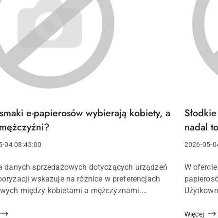
 smaki e-papierosów wybierają kobiety, a
Słodkie
Tytuł
u:
artykułu:
 mężczyźni?
nadal t
Data
5-04 08:45:00
2026-05-0
a:
dodania:
Treść
a danych sprzedażowych dotyczących urządzeń
W ofercie
u:
artykułu:
oryzacji wskazuje na różnice w preferencjach
papieros
wych między kobietami a mężczyznami.
Użytkowni
s gdy jedna grupa częściej sięga po aromaty
uniknąć z
owujące klasyczne wyroby tytoniowe, druga
które koj
Więcej