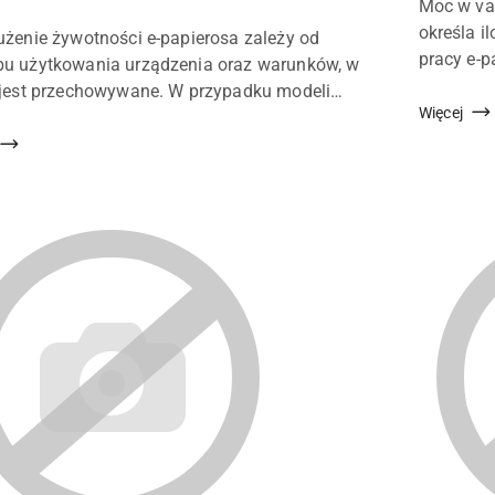
Treść
Moc w va
a:
artykułu:
określa i
użenie żywotności e-papierosa zależy od
pracy e-p
u:
u użytkowania urządzenia oraz warunków, w
innymi t
 jest przechowywane. W przypadku modeli
płynu ora
Więcej
azowych użytkownik nie ma możliwości wymiany
, uzupełnienia płynu ani wymiany baterii, dla...