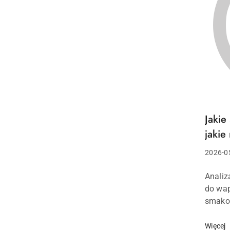
Jakie
Tytuł
artykuł
jakie
Data
2026-0
dodani
Treść
Analiz
artykuł
do wap
smako
Podcza
odwzor
Więcej