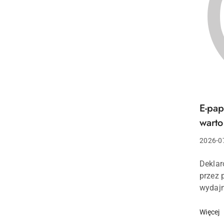
E-pap
Tytuł
artykuł
wart
Data
2026-0
dodani
Treść
Deklar
artykuł
przez 
wydajn
gwaran
liczba
Więcej
papie..