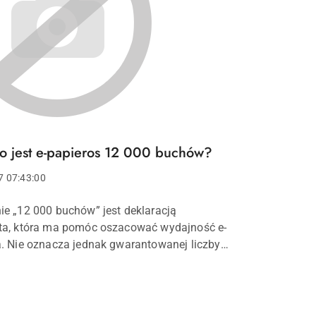
o jest e-papieros 12 000 buchów?
7 07:43:00
e „12 000 buchów” jest deklaracją
ta, która ma pomóc oszacować wydajność e-
. Nie oznacza jednak gwarantowanej liczby
ć, ponieważ rzeczywista wartość zależy
nymi od długości każde...