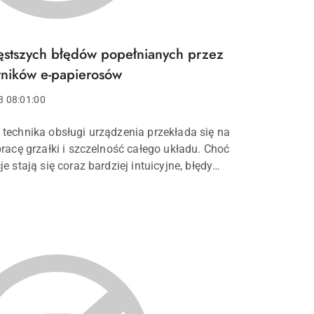
ęstszych błędów popełnianych przez
ników e-papierosów
8 08:01:00
technika obsługi urządzenia przekłada się na
pracę grzałki i szczelność całego układu. Choć
e stają się coraz bardziej intuicyjne, błędy
ików e-papierosów wciąż powtarzają się
e od sprz...