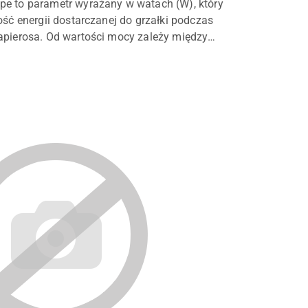
pe to parametr wyrażany w watach (W), który
lość energii dostarczanej do grzałki podczas
apierosa. Od wartości mocy zależy między
emperatura grzałki, tempo odparowywania
z sposób działania całego ze...