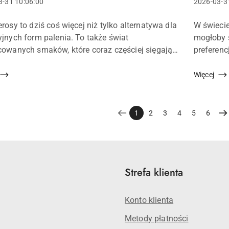
Data
3-31 10:06:00
2026-03-3
a:
dodania:
Treść
erosy to dziś coś więcej niż tylko alternatywa dla
W świecie
u:
artykułu:
yjnych form palenia. To także świat
mogłoby 
cowanych smaków, które coraz częściej sięgają
preferenc
piracje ze znanych napojów. Aromaty
tworzeniu
dzące na myśl herbaty z miod...
jednym z 
Więcej
1
2
3
4
5
6
Strefa klienta
Konto klienta
Metody płatności