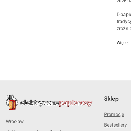
Data
2026-0
dodani
Treść
E-papi
artykuł
tradyc
zróżni
po ins
przywo
Więcej
Sklep
Promocje
Wrocław
Bestsellery