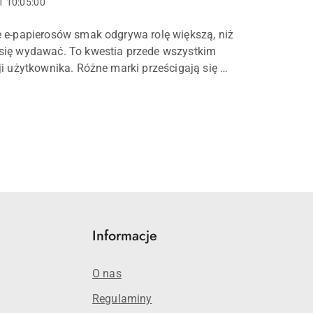
1 10:05:00
 e-papierosów smak odgrywa rolę większą, niż
się wydawać. To kwestia przede wszystkim
ji użytkownika. Różne marki prześcigają się w
 coraz bardziej złożonych kompozycji, a
wyraźnych graczy na tym r...
Informacje
O nas
Regulaminy