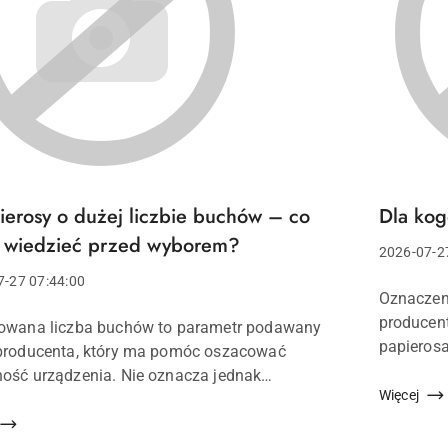
ierosy o dużej liczbie buchów – co
Dla kog
Tytuł
u:
artykułu:
o wiedzieć przed wyborem?
Data
2026-07-2
dodania:
7-27 07:44:00
Treść
Oznaczeni
a:
artykułu:
producen
owana liczba buchów to parametr podawany
papierosa
u:
producenta, który ma pomóc oszacować
zaciągnię
ość urządzenia. Nie oznacza jednak
między in
Więcej
towanego czasu użytkowania. Rzeczywista
 zaciągnięć zależy od sposobu korzystania z e
.