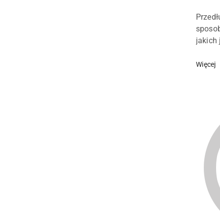
dodani
Treść
Przedł
artykuł
sposob
jakich
jednor
grzałki
Więcej