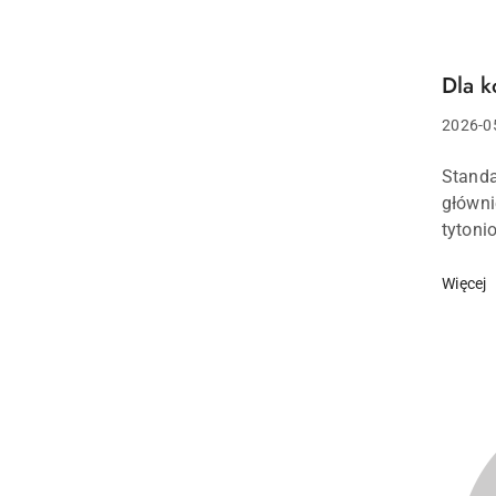
Dla k
Tytuł
artykuł
Data
2026-0
dodani
Treść
Standa
artykuł
główni
tytoni
któryc
glicer
Więcej