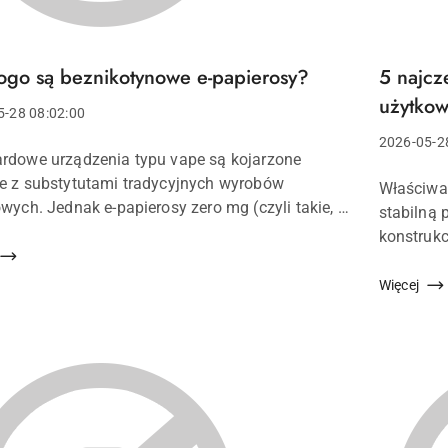
ogo są beznikotynowe e-papierosy?
5 najcz
Tytuł
u:
artykułu:
użytkow
5-28 08:02:00
a:
Data
2026-05-2
rdowe urządzenia typu vape są kojarzone
dodania:
u:
e z substytutami tradycyjnych wyrobów
Treść
Właściwa 
owych. Jednak e-papierosy zero mg (czyli takie, w
artykułu:
stabilną 
h płyn zawiera wyłącznie glikol propylenowy,
konstrukcj
ynę roślinną oraz aromaty) pełn...
użytkown
niezależni
Więcej