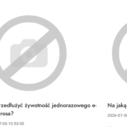
rzedłużyć żywotność jednorazowego e-
Na jaką
Tytuł
u:
artykułu:
rosa?
Data
2026-07-0
dodania:
7-06 10:53:00