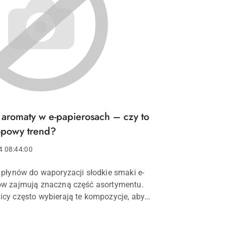
 aromaty w e-papierosach – czy to
opowy trend?
4 08:44:00
 płynów do waporyzacji słodkie smaki e-
ów zajmują znaczną część asortymentu.
cy często wybierają te kompozycje, aby
apachu tytoniu, zastępując go aromatami,
arzą się nieco przyjemn...