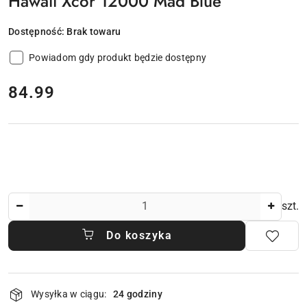
Hawaii Xcor 12000 Mad Blue
Dostępność:
Brak towaru
Powiadom gdy produkt będzie dostępny
cena:
84.99
Ilość
szt.
Do koszyka
Dostępność
Wysyłka w ciągu:
24 godziny
i