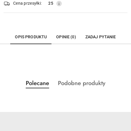
dostawa
Cena przesyłki:
25
OPIS PRODUKTU
OPINIE (0)
ZADAJ PYTANIE
Produkty
Produkty
Polecane
Podobne produkty
Pomiń karuzelę produktów
o
o
statusie:
statusie: