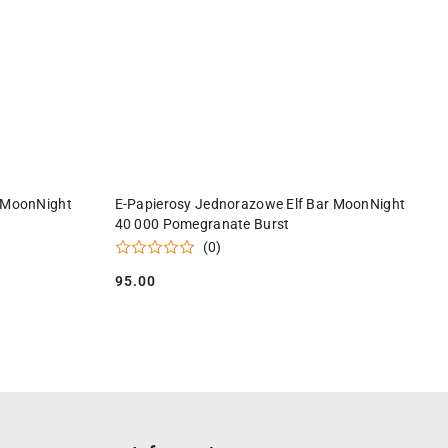
Y
PRODUKT NIEDOSTĘPNY
r MoonNight
E-Papierosy Jednorazowe Elf Bar MoonNight
40 000 Pomegranate Burst
(0)
95.00
Cena: