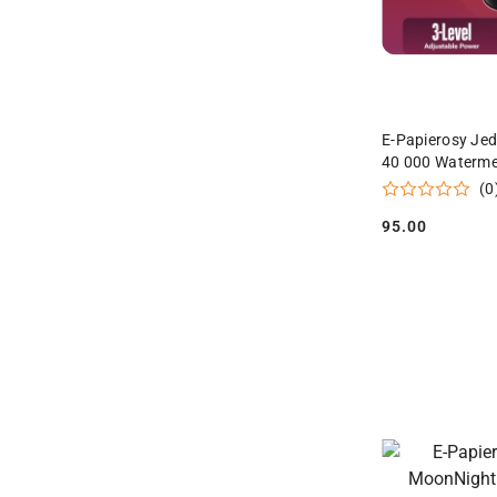
PR
E-Papierosy Je
40 000 Waterme
(0
95.00
Cena: