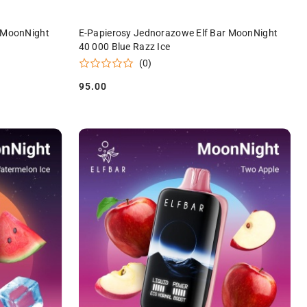
DO KOSZYKA
r MoonNight
E-Papierosy Jednorazowe Elf Bar MoonNight
40 000 Blue Razz Ice
(0)
95.00
Cena: