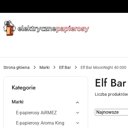
Przejdź do treści głównej
Przejdź do wyszukiwarki
Przejdź do moje konto
Przejdź do menu głównego
Przejdź do stopki
Strona główna
Marki
Elf Bar
Elf Bar MoonNight 40 000
Elf Ba
Kategorie
Liczba produktów
Marki
Zastosowano
Sortuj
E-papierosy AiRMEZ
według
sortowanie:
E-papierosy Aroma King
Najnowsze.