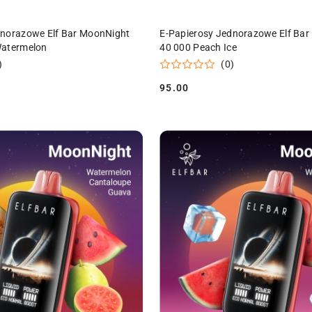
DO KOSZYKA
DO KOSZYKA
dnorazowe Elf Bar MoonNight
E-Papierosy Jednorazowe Elf Ba
Watermelon
40 000 Peach Ice
)
(0)
95.00
Cena: