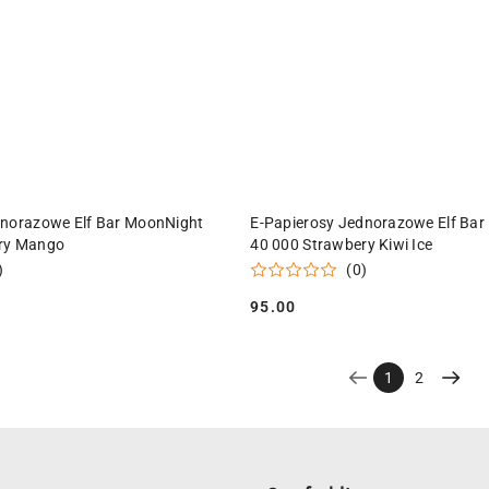
ODUKT NIEDOSTĘPNY
PRODUKT NIEDOSTĘPN
dnorazowe Elf Bar MoonNight
E-Papierosy Jednorazowe Elf Ba
ry Mango
40 000 Strawbery Kiwi Ice
)
(0)
95.00
Cena:
1
2