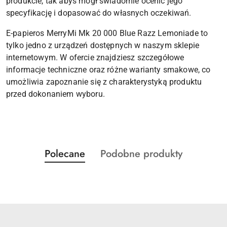
produkcie, tak abyś mógł świadomie ocenić jego
specyfikację i dopasować do własnych oczekiwań.
E-papieros MerryMi Mk 20 000 Blue Razz Lemoniade to
tylko jedno z urządzeń dostępnych w naszym sklepie
internetowym. W ofercie znajdziesz szczegółowe
informacje techniczne oraz różne warianty smakowe, co
umożliwia zapoznanie się z charakterystyką produktu
przed dokonaniem wyboru.
Produkty
Produkty
Polecane
Podobne produkty
Pomiń karuzelę produktów
o
o
statusie:
statusie: