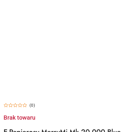
(0)
Brak towaru
E-Papierosy MerryMi Mk 20 000 Blue