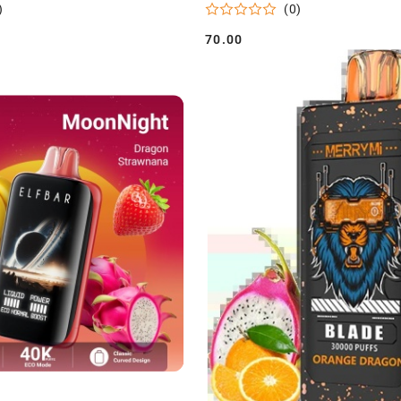
)
(0)
70.00
Cena: