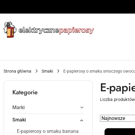
Przejdź do treści głównej
Przejdź do wyszukiwarki
Przejdź do moje konto
Przejdź do menu głównego
Przejdź do stopki
Strona główna
Smaki
E-papierosy o smaku smoczego owoc
E-papi
Kategorie
Liczba produktów
Marki
Zastosowano
Sortuj
Smaki
według
sortowanie:
E-papierosy o smaku banana
Najnowsze.