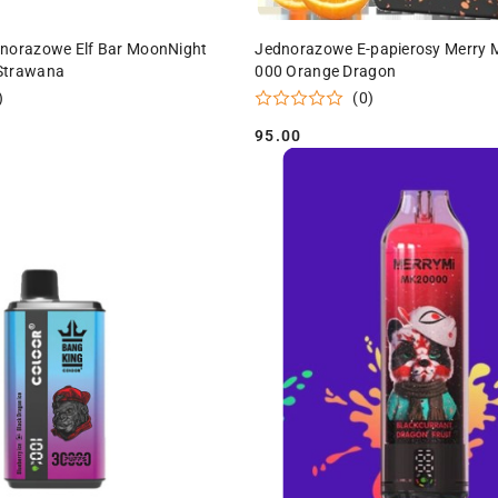
ODUKT NIEDOSTĘPNY
PRODUKT NIEDOSTĘPN
dnorazowe Elf Bar MoonNight
Jednorazowe E-papierosy Merry M
Strawana
000 Orange Dragon
)
(0)
95.00
Cena: