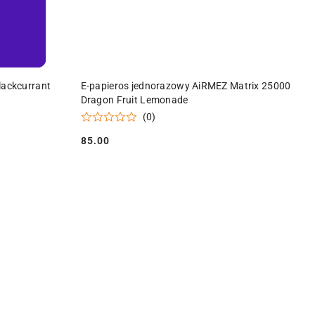
Y
PRODUKT NIEDOSTĘPNY
lackcurrant
E-papieros jednorazowy AiRMEZ Matrix 25000
Dragon Fruit Lemonade
(0)
85.00
Cena: