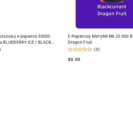
ODUKT NIEDOSTĘPNY
PRODUKT NIEDOSTĘPN
orazowy e-papieros 30000
E-Papierosy MerryMi Mk 20 000 B
u BLUEBERRY ICE / BLACK
Dragon Fruit
 ml
)
(0)
80.00
Cena: