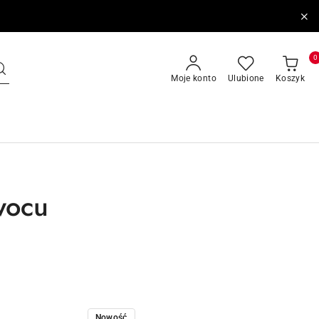
0
Moje konto
Ulubione
Koszyk
wocu
Nowość