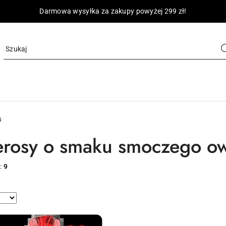
Darmowa wysyłka za zakupy powyżej 299 zł!
u
erosy o smaku smoczego o
:
9