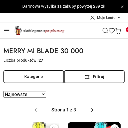
Przejdź do treści głównej
Przejdź do wyszukiwarki
Przejdź do moje konto
Przejdź do menu głównego
Przejdź do stopki
Darmowa wysyłka za zakupy powyżej 299 zł!
Moje konto
MERRY MI BLADE 30 000
Liczba produktów:
27
Kategorie
Filtruj
Zastosowano
Sortuj
według
sortowanie:
Najnowsze.