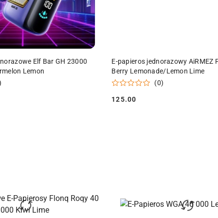
DO KOSZYKA
DO KOSZYKA
dnorazowe Elf Bar GH 23000
E-papieros jednorazowy AiRMEZ
ermelon Lemon
Berry Lemonade/Lemon Lime
)
(0)
125.00
Cena: