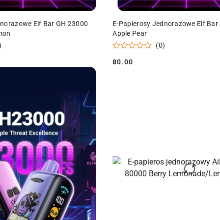
DO KOSZYKA
DO KOSZYKA
dnorazowe Elf Bar GH 23000
E-Papierosy Jednorazowe Elf Ba
mon
Apple Pear
)
(0)
80.00
Cena: