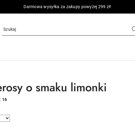
Darmowa wysyłka za zakupy powyżej 299 zł!
erosy o smaku limonki
:
16