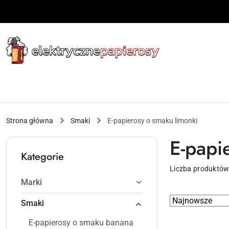
Przejdź do treści głównej
Przejdź do wyszukiwarki
Przejdź do moje konto
Przejdź do menu głównego
Przejdź do stopki
Strona główna
Smaki
E-papierosy o smaku limonki
E-papi
Kategorie
Liczba produktów
Marki
Zastosowano
Sortuj
Smaki
według
sortowanie:
E-papierosy o smaku banana
Najnowsze.