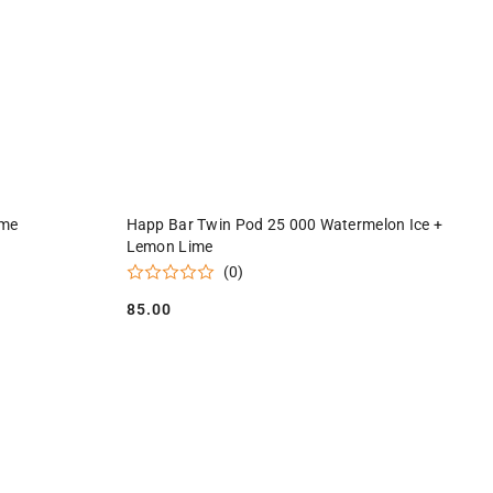
Y
PRODUKT NIEDOSTĘPNY
ime
Happ Bar Twin Pod 25 000 Watermelon Ice +
Lemon Lime
(0)
85.00
Cena: