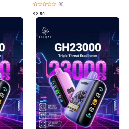
(0)
92.50
Cena: