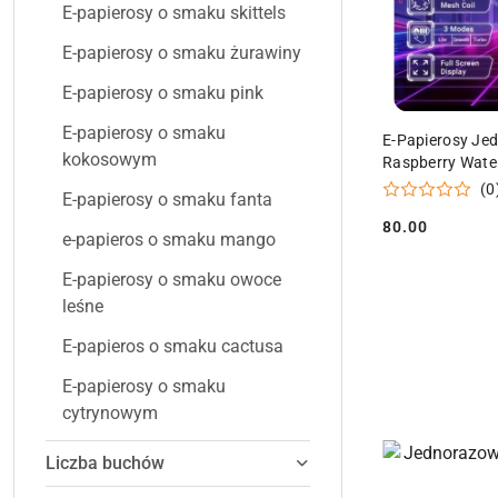
E-papierosy o smaku skittels
E-papierosy o smaku żurawiny
E-papierosy o smaku pink
E-papierosy o smaku
E-Papierosy Je
kokosowym
Raspberry Wat
(0
E-papierosy o smaku fanta
80.00
Cena:
e-papieros o smaku mango
E-papierosy o smaku owoce
leśne
E-papieros o smaku cactusa
E-papierosy o smaku
cytrynowym
Liczba buchów