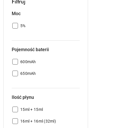
Filtruj
Moc
Moc:
5%
Pojemność baterii
Pojemność
600mAh
baterii:
Pojemność
650mAh
baterii:
Ilość płynu
Ilość
15ml + 15ml
płynu:
Ilość
16ml + 16ml (32ml)
płynu: