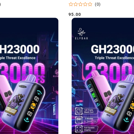
)
(0)
95.00
Cena: