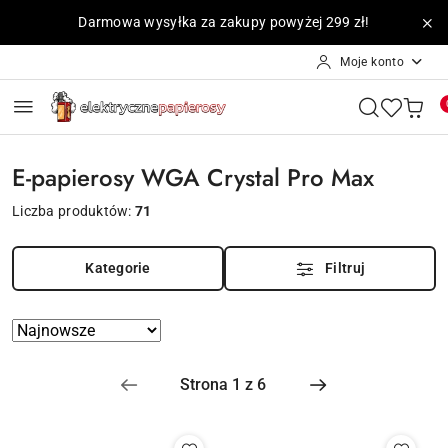
Przejdź do treści głównej
Przejdź do wyszukiwarki
Przejdź do moje konto
Przejdź do menu głównego
Przejdź do stopki
Darmowa wysyłka za zakupy powyżej 299 zł!
Moje konto
E-papierosy WGA Crystal Pro Max
Liczba produktów:
71
Kategorie
Filtruj
Zastosowano
Sortuj
według
sortowanie:
Najnowsze.