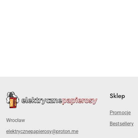
Pomiń karuzelę produktów
Sklep
Promocje
Wrocław
Bestsellery
elektrycznepapierosy@proton.me