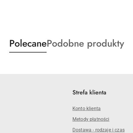
Produkty
Produkty
Polecane
Podobne produkty
o
o
statusie:
statusie:
Strefa klienta
Konto klienta
Metody płatności
Dostawa - rodzaje i czas