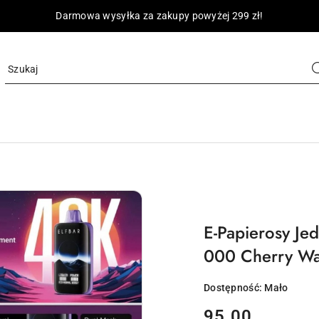
Darmowa wysyłka za zakupy powyżej 299 zł!
E-Papierosy Je
000 Cherry Wa
Dostępność:
Mało
cena:
95.00