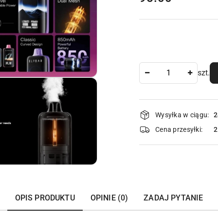
Ilość
szt.
Dostępność
Wysyłka w ciągu:
2
i
Cena przesyłki:
dostawa
OPIS PRODUKTU
OPINIE (0)
ZADAJ PYTANIE