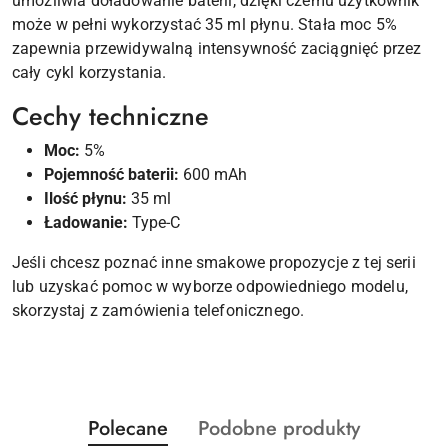
umożliwia doładowanie baterii, dzięki czemu użytkownik
może w pełni wykorzystać 35 ml płynu. Stała moc 5%
zapewnia przewidywalną intensywność zaciągnięć przez
cały cykl korzystania.
Cechy techniczne
Moc:
5%
Pojemność baterii:
600 mAh
Ilość płynu:
35 ml
Ładowanie:
Type-C
Jeśli chcesz poznać inne smakowe propozycje z tej serii
lub uzyskać pomoc w wyborze odpowiedniego modelu,
skorzystaj z zamówienia telefonicznego.
Produkty
Produkty
Polecane
Podobne produkty
Pomiń karuzelę produktów