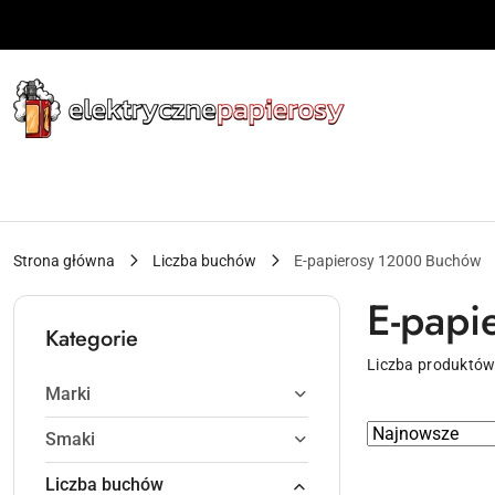
Przejdź do treści głównej
Przejdź do wyszukiwarki
Przejdź do moje konto
Przejdź do menu głównego
Przejdź do stopki
Strona główna
Liczba buchów
E-papierosy 12000 Buchów
E-papi
Kategorie
Liczba produktów
Marki
Zastosowano
Sortuj
Smaki
według
sortowanie:
Liczba buchów
Najnowsze.