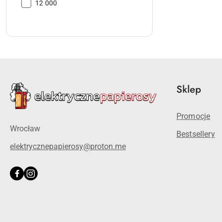
Buchy:
12 000
Sklep
Promocje
Wrocław
Bestsellery
elektrycznepapierosy@proton.me