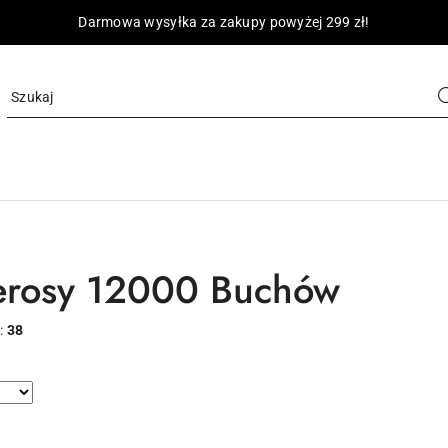
Darmowa wysyłka za zakupy powyżej 299 zł!
erosy 12000 Buchów
:
38