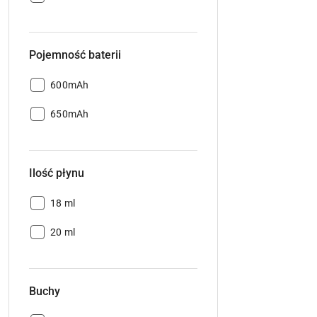
Pojemność baterii
Pojemność
600mAh
baterii:
Pojemność
650mAh
baterii:
Ilość płynu
Ilość
18 ml
płynu:
Ilość
20 ml
płynu:
Buchy