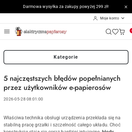
Przejdź do treści głównej
Przejdź do wyszukiwarki
Przejdź do moje konto
Przejdź do menu głównego
Przejdź do stopki
Darmowa wysyłka za zakupy powyżej 299 zł!
Moje konto
Kategorie
5 najczęstszych błędów popełnianych
przez użytkowników e-papierosów
2026-05-28 08:01:00
Właściwa technika obsługi urządzenia przekłada się na
stabilną pracę grzałki i szczelność całego układu. Choć
konstrukcje stają się coraz bardziej intuicyjne,
błędy