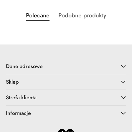
Produkty
Produkty
Polecane
Podobne produkty
Pomiń karuzelę produktów
o
o
statusie:
statusie:
Dane adresowe
Sklep
Strefa klienta
Informacje