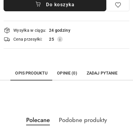
Do koszyka
Dostępność
Wysyłka w ciągu:
24 godziny
i
dostawa
Cena przesyłki:
25
OPIS PRODUKTU
OPINIE (0)
ZADAJ PYTANIE
Produkty
Produkty
Polecane
Podobne produkty
Pomiń karuzelę produktów
o
o