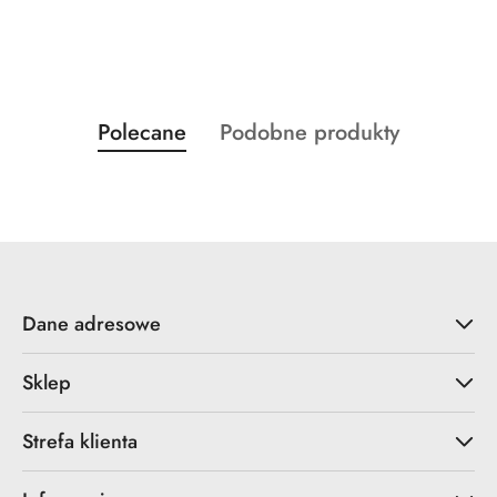
Produkty
Produkty
Polecane
Podobne produkty
Pomiń karuzelę produktów
o
o
statusie:
statusie:
Dane adresowe
Sklep
Strefa klienta