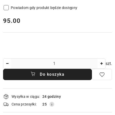
Powiadom gdy produkt będzie dostępny
cena:
95.00
Ilość
szt.
Do koszyka
Dostępność
Wysyłka w ciągu:
24 godziny
i
dostawa
Cena przesyłki:
25