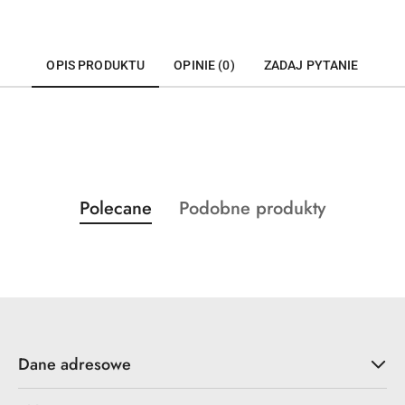
OPIS PRODUKTU
OPINIE (0)
ZADAJ PYTANIE
Produkty
Produkty
Polecane
Podobne produkty
Pomiń karuzelę produktów
o
o
statusie:
statusie:
Dane adresowe