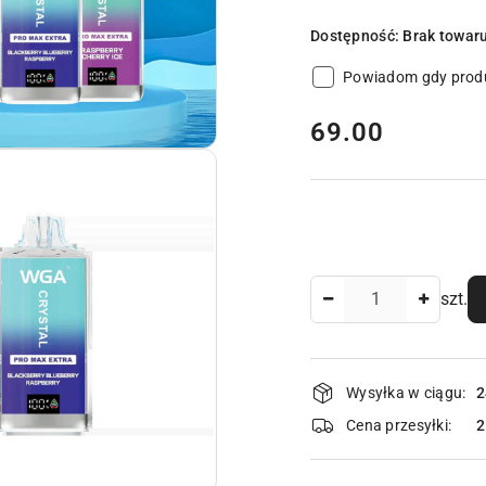
Dostępność:
Brak towar
Powiadom gdy produ
cena:
69.00
Ilość
szt.
Dostępność
Wysyłka w ciągu:
2
i
Cena przesyłki:
dostawa