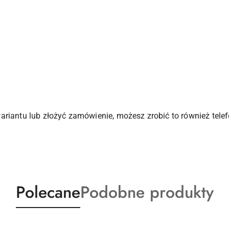
riantu lub złożyć zamówienie, możesz zrobić to również telefo
Produkty
Produkty
Polecane
Podobne produkty
o
o