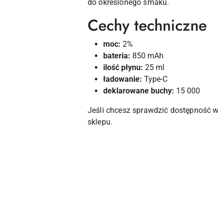
do określonego smaku.
Cechy techniczne
moc:
2%
bateria:
850 mAh
ilość płynu:
25 ml
ładowanie:
Type-C
deklarowane buchy:
15 000
Jeśli chcesz sprawdzić dostępność wa
sklepu.
Pomiń karuzelę produktów