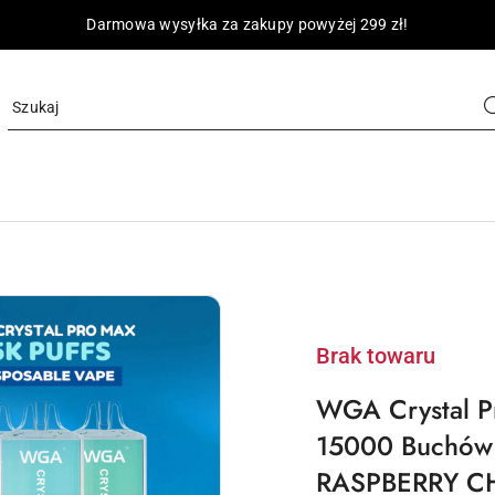
Darmowa wysyłka za zakupy powyżej 299 zł!
Brak towaru
WGA Crystal P
15000 Buchów
RASPBERRY CH