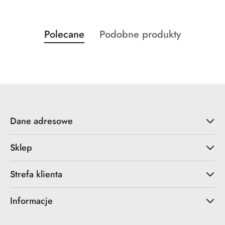
Produkty
Produkty
Polecane
Podobne produkty
Pomiń karuzelę produktów
o
o
statusie:
statusie:
Dane adresowe
Sklep
Strefa klienta
Informacje