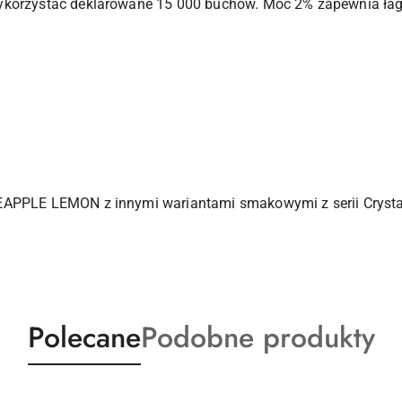
ykorzystać deklarowane 15 000 buchów. Moc 2% zapewnia łag
EAPPLE LEMON z innymi wariantami smakowymi z serii Crysta
Produkty
Produkty
Polecane
Podobne produkty
o
o