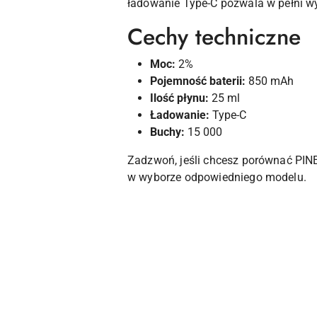
ładowanie Type-C pozwala w pełni w
Cechy techniczne
Moc:
2%
Pojemność baterii:
850 mAh
Ilość płynu:
25 ml
Ładowanie:
Type-C
Buchy:
15 000
Zadzwoń, jeśli chcesz porównać PIN
w wyborze odpowiedniego modelu.
Pomiń karuzelę produktów