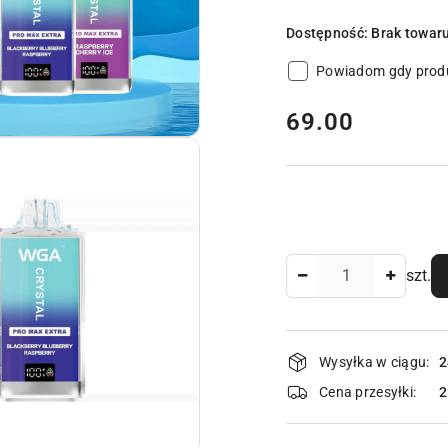
Dostępność:
Brak towar
Powiadom gdy produ
cena:
69.00
Ilość
szt.
Dostępność
Wysyłka w ciągu:
2
i
Cena przesyłki:
dostawa