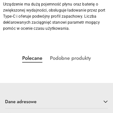
Urządzenie ma dużą pojemność płynu oraz baterię o
zwiększonej wydajności, obsługuje ładowanie przez port
Type-C i oferuje podwójny profil zapachowy. Liczba
deklarowanych zaciągnięć stanowi parametr mogący
pomóc w ocenie czasu użytkowania.
Produkty
Produkty
Polecane
Podobne produkty
Pomiń karuzelę produktów
o
o
statusie:
statusie:
Dane adresowe