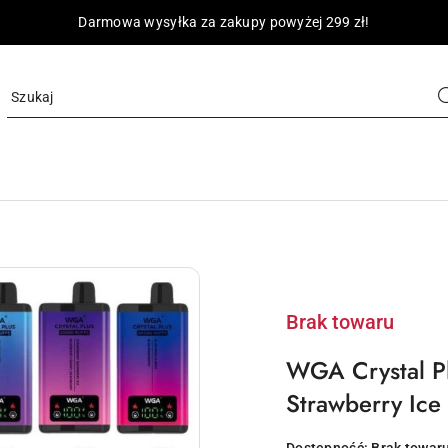
Darmowa wysyłka za zakupy powyżej 299 zł!
Brak towaru
WGA Crystal P
Strawberry Ice