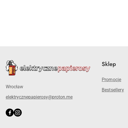
Pomiń karuzelę produktów
Sklep
Promocje
Wrocław
Bestsellery
elektrycznepapierosy@proton.me