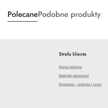
Produkty
Produkty
Polecane
Podobne produkty
o
o
statusie:
statusie:
Strefa klienta
Konto klienta
Metody płatności
Dostawa - rodzaje i czas