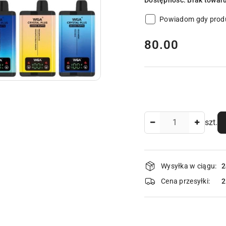
Dostępność:
Brak towar
Powiadom gdy produ
cena:
80.00
Ilość
szt.
Dostępność
Wysyłka w ciągu:
2
i
Cena przesyłki:
dostawa