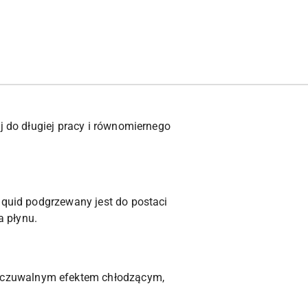
j do długiej pracy i równomiernego
iquid podgrzewany jest do postaci
a płynu.
yczuwalnym efektem chłodzącym,