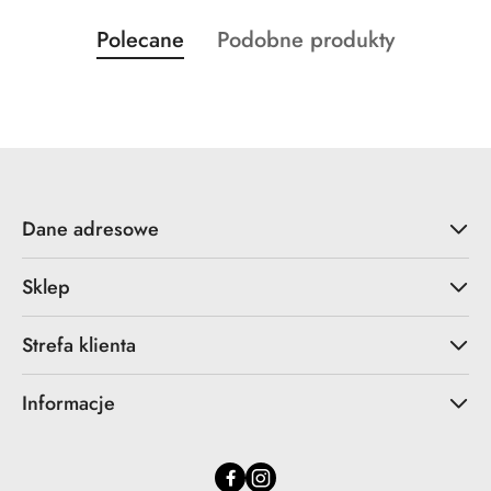
Produkty
Produkty
Polecane
Podobne produkty
Pomiń karuzelę produktów
o
o
statusie:
statusie:
Dane adresowe
Sklep
Strefa klienta
Informacje