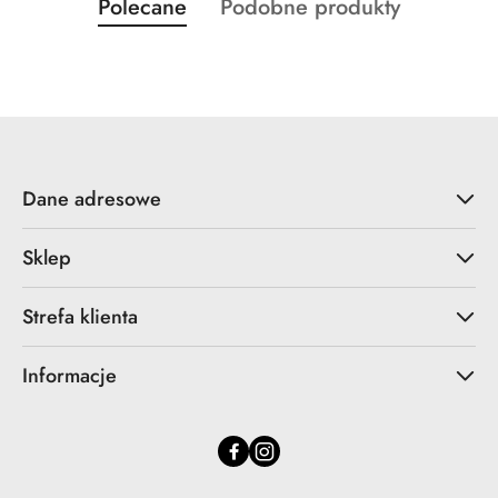
Produkty
Produkty
Polecane
Podobne produkty
Pomiń karuzelę produktów
o
o
statusie:
statusie:
Dane adresowe
Sklep
Strefa klienta
Informacje