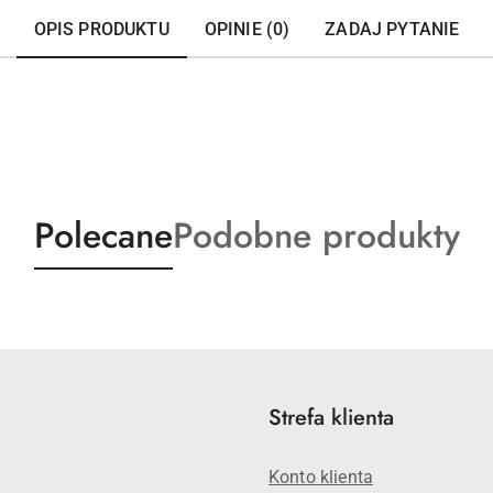
OPIS PRODUKTU
OPINIE (0)
ZADAJ PYTANIE
Produkty
Produkty
Polecane
Podobne produkty
o
o
statusie:
statusie:
Strefa klienta
Konto klienta