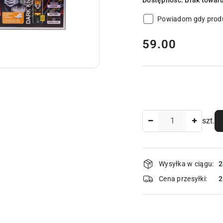
Dostępność:
Brak towar
Powiadom gdy produ
cena:
59.00
Ilość
szt.
Dostępność
Wysyłka w ciągu:
2
i
Cena przesyłki:
dostawa