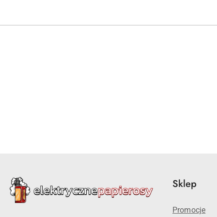
Pomiń karuzelę produktów
Sklep
Promocje