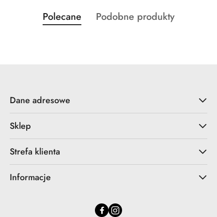
Produkty
Produkty
Polecane
Podobne produkty
Pomiń karuzelę produktów
o
o
statusie:
statusie:
Dane adresowe
Sklep
Strefa klienta
Informacje