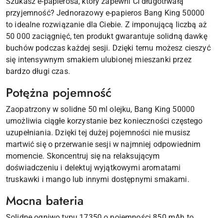
Szukasz e-papierosa, który zapewni Ci długotrwałą
przyjemność? Jednorazowy e-papieros Bang King 50000
to idealne rozwiązanie dla Ciebie. Z imponującą liczbą aż
50 000 zaciągnięć, ten produkt gwarantuje solidną dawkę
buchów podczas każdej sesji. Dzięki temu możesz cieszyć
się intensywnym smakiem ulubionej mieszanki przez
bardzo długi czas.
Potężna pojemność
Zaopatrzony w solidne 50 ml olejku, Bang King 50000
umożliwia ciągłe korzystanie bez konieczności częstego
uzupełniania. Dzięki tej dużej pojemności nie musisz
martwić się o przerwanie sesji w najmniej odpowiednim
momencie. Skoncentruj się na relaksującym
doświadczeniu i delektuj wyjątkowymi aromatami
truskawki i mango lub innymi dostępnymi smakami.
Mocna bateria
Solidne ogniwo typu 17350 o pojemności 850 mAh to