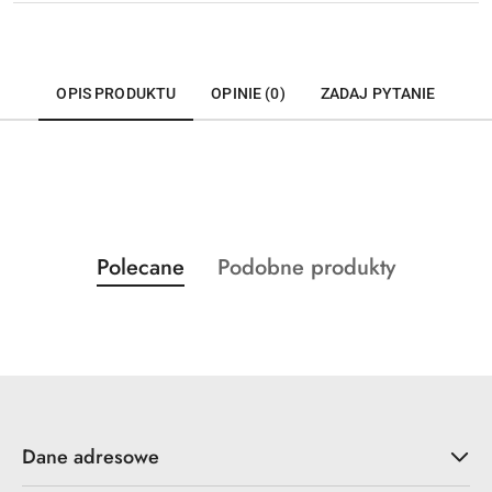
OPIS PRODUKTU
OPINIE (0)
ZADAJ PYTANIE
Produkty
Produkty
Polecane
Podobne produkty
Pomiń karuzelę produktów
o
o
statusie:
statusie:
Dane adresowe