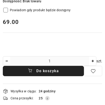
Dostępność:
Brak towaru
Powiadom gdy produkt będzie dostępny
cena:
69.00
Ilość
szt.
Do koszyka
Dostępność
Wysyłka w ciągu:
24 godziny
i
dostawa
Cena przesyłki:
25