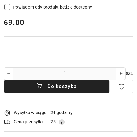
Powiadom gdy produkt będzie dostępny
cena:
69.00
Ilość
szt.
Do koszyka
Dostępność
Wysyłka w ciągu:
24 godziny
i
dostawa
Cena przesyłki:
25