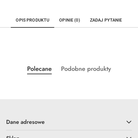
OPIS PRODUKTU
OPINIE (0)
ZADAJ PYTANIE
Produkty
Produkty
Polecane
Podobne produkty
Pomiń karuzelę produktów
o
o
statusie:
statusie:
Dane adresowe