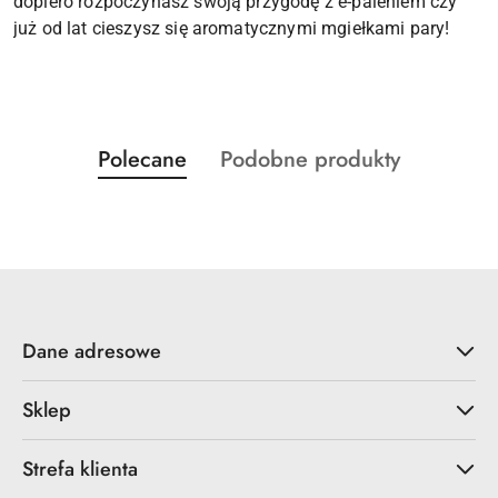
dopiero rozpoczynasz swoją przygodę z e-paleniem czy
już od lat cieszysz się aromatycznymi mgiełkami pary!
Produkty
Produkty
Polecane
Podobne produkty
Pomiń karuzelę produktów
o
o
statusie:
statusie:
Dane adresowe
Sklep
Strefa klienta