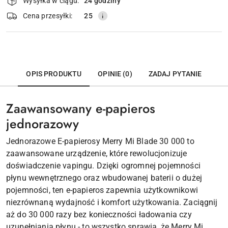
Wysyłka w ciągu:
24 godziny
i
dostawa
Cena przesyłki:
25
OPIS PRODUKTU
OPINIE (0)
ZADAJ PYTANIE
Zaawansowany e-papieros
jednorazowy
Jednorazowe E-papierosy Merry Mi Blade 30 000 to
zaawansowane urządzenie, które rewolucjonizuje
doświadczenie vapingu. Dzięki ogromnej pojemności
płynu wewnętrznego oraz wbudowanej baterii o dużej
pojemności, ten e-papieros zapewnia użytkownikowi
niezrównaną wydajność i komfort użytkowania. Zaciągnij
aż do 30 000 razy bez konieczności ładowania czy
uzupełniania płynu - to wszystko sprawia, że Merry Mi