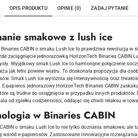
OPIS PRODUKTU
OPINIE (0)
ZADAJ PYTANIE
anie smakowe z lush ice
Binaries CABIN o smaku Lush Ice to prawdziwa rewolucja w św
e zaciągnięcie jednorazówką HorizonTech Binaries CABIN Lush
ysły. Wyjątkowy smak Lush Ice to harmonijne połączenie socz
ża jak letni powiew wiatru. To doskonała propozycja dla os
w. Smak Lush Ice wyróżnia się intensywnością oraz trwałości
 E-papieros jednorazowy HorizonTech Binaries CABIN zaskakuje
óre są trudne do osiągnięcia w przypadku innych produktów. 
 dala od zgiełku codzienności, oddając się chwili relaksu w to
nologia w Binaries CABIN
ABIN o smaku Lush Ice to nie tylko doznania smakowe, ale t
się wśród e-papierosów. Zastosowane innowacyjne rozwiązani