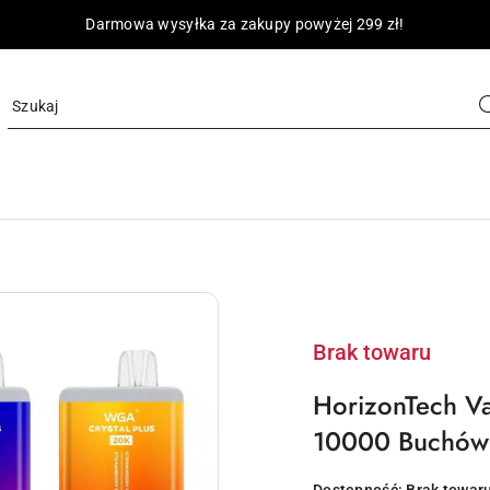
Darmowa wysyłka za zakupy powyżej 299 zł!
Brak towaru
HorizonTech V
10000 Buchów 