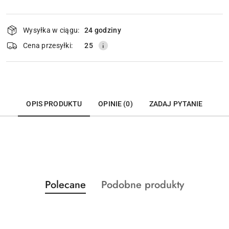
Dostępność
Wysyłka w ciągu:
24 godziny
i
dostawa
Cena przesyłki:
25
OPIS PRODUKTU
OPINIE (0)
ZADAJ PYTANIE
Produkty
Produkty
Polecane
Podobne produkty
Pomiń karuzelę produktów
o
o
statusie:
statusie: