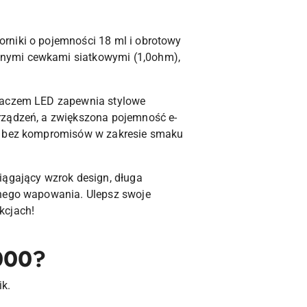
rniki o pojemności 18 ml i obrotowy
jnymi cewkami siatkowymi (1,0ohm),
tlaczem LED zapewnia stylowe
rządzeń, a zwiększona pojemność e-
dy bez kompromisów w zakresie smaku
iągający wzrok design, długa
nnego wapowania. Ulepsz swoje
kcjach!
000?
ik.
.