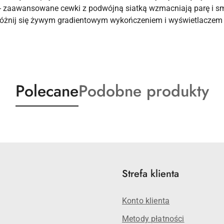
 - zaawansowane cewki z podwójną siatką wzmacniają parę i s
yróżnij się żywym gradientowym wykończeniem i wyświetlaczem
Produkty
Produkty
Polecane
Podobne produkty
o
o
statusie:
statusie:
Strefa klienta
Konto klienta
Metody płatności