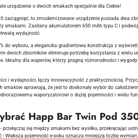
łe urządzenie o dwóch smakach specjalnie dla Ciebie!
0 zaciągnięć, to zmodernizowane urządzenie posiada dwa zbio
dzy smakami. Zasilany akumulatorem 650 mAh typu C i podwó
otrwałą wydajność.
 5% do wyboru, a elegancka gradientowa konstrukcja z wyświe
m dwóch zbiorników eliminuje potrzebę korzystania z wielu u
ie. Idealny dla waperów, którzy pragną różnorodności i wygo
ci i wydajności, łączy innowacyjność z praktycznością. Przyc
ch smaków sprawiają, że jest to doskonały wybór do całodzie
jednorazowemu waporyzatorowi o dużej pojemności i wielu fun
wybrać Happ Bar Twin Pod 35
przełączaj się między smakami bez wysiłku, przekręcając ustn
 - Większa pojemność e-soku oznacza mniejszą liczbę wymian