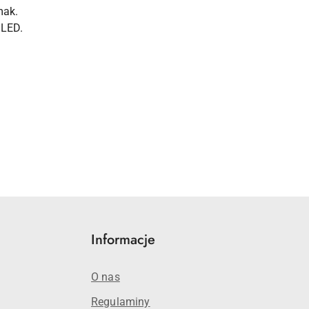
mak.
 LED.
Informacje
O nas
Regulaminy