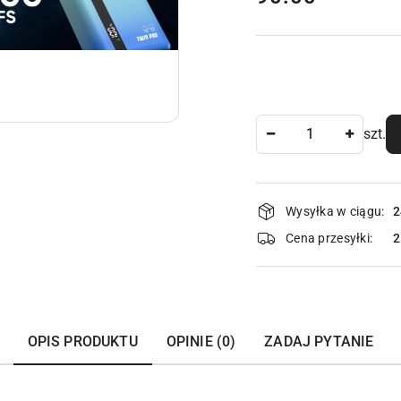
Ilość
szt.
Dostępność
Wysyłka w ciągu:
2
i
Cena przesyłki:
dostawa
OPIS PRODUKTU
OPINIE (0)
ZADAJ PYTANIE