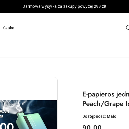
Darmowa wysyłka za zakupy powyżej 299 zł!
E-papieros je
Peach/Grape I
Dostępność:
Mało
cena:
90.00