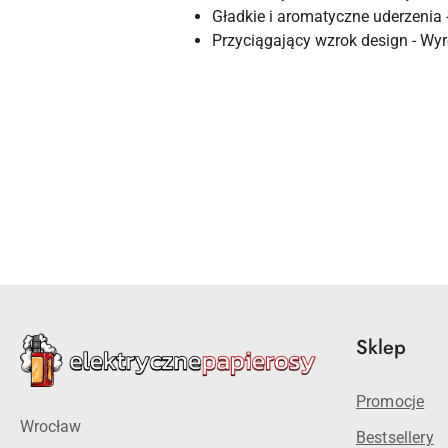
Gładkie i aromatyczne uderzenia
Przyciągający wzrok design - W
Pomiń karuzelę produktów
Sklep
Promocje
Wrocław
Bestsellery