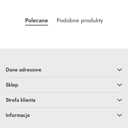
Produkty
Produkty
Polecane
Podobne produkty
Pomiń karuzelę produktów
o
o
statusie:
statusie:
Dane adresowe
Sklep
Strefa klienta
Informacje