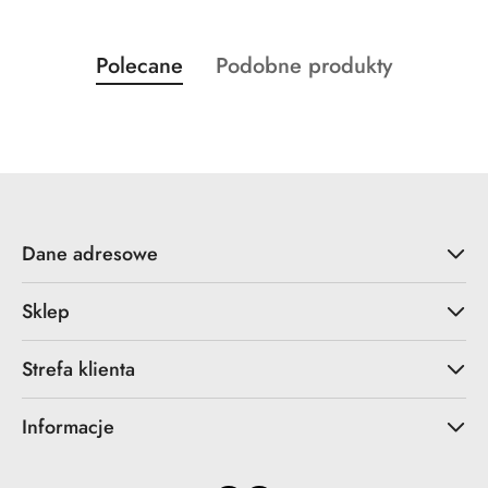
Produkty
Produkty
Polecane
Podobne produkty
Pomiń karuzelę produktów
o
o
statusie:
statusie:
Dane adresowe
Sklep
Strefa klienta
Informacje