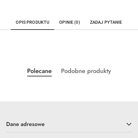
OPIS PRODUKTU
OPINIE (0)
ZADAJ PYTANIE
Produkty
Produkty
Polecane
Podobne produkty
Pomiń karuzelę produktów
o
o
statusie:
statusie:
Dane adresowe