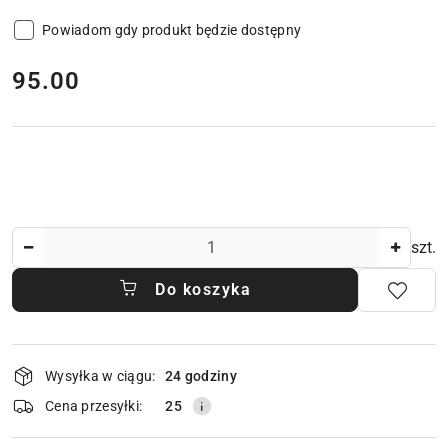
Powiadom gdy produkt będzie dostępny
cena:
95.00
Ilość
szt.
Do koszyka
Dostępność
Wysyłka w ciągu:
24 godziny
i
dostawa
Cena przesyłki:
25