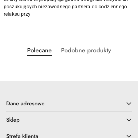
poszukujących niezawodnego partnera do codziennego
relaksu przy
Produkty
Produkty
Polecane
Podobne produkty
Pomiń karuzelę produktów
o
o
statusie:
statusie:
Dane adresowe
Sklep
Strefa klienta