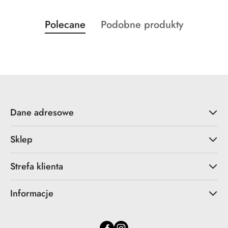
Produkty
Produkty
Polecane
Podobne produkty
Pomiń karuzelę produktów
o
o
statusie:
statusie:
Dane adresowe
Sklep
Strefa klienta
Informacje